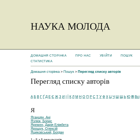
НАУКА МОЛОДА
ДОМАШНЯ СТОРІНКА
ПРО НАС
УВІЙТИ
ПОШУК
СТАТИСТИКА
Домашня сторінка
>
Пошук
>
Перегляд списку авторів
Перегляд списку авторів
А
Б
В
Г
Ґ
Д
Е
Є
Ж
З
И
І
Ї
К
Л
М
Н
О
П
Р
С
Т
У
Ф
Х
Ц
Ч
Ш
Щ
Ь
Ю
Я
Всі
Я
Яганцян, Ані
Язлюк, Борис
Яремен, Дарія Еліжбета
Ярощук, Олексій
Яциковський, Богдан
1 - 5 з 5 результатів