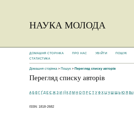
НАУКА МОЛОДА
ДОМАШНЯ СТОРІНКА
ПРО НАС
УВІЙТИ
ПОШУК
СТАТИСТИКА
Домашня сторінка
>
Пошук
>
Перегляд списку авторів
Перегляд списку авторів
А
Б
В
Г
Ґ
Д
Е
Є
Ж
З
И
І
Ї
К
Л
М
Н
О
П
Р
С
Т
У
Ф
Х
Ц
Ч
Ш
Щ
Ь
Ю
Я
Всі
ISSN: 1818-2682