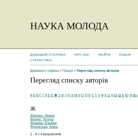
НАУКА МОЛОДА
ДОМАШНЯ СТОРІНКА
ПРО НАС
УВІЙТИ
ПОШУК
СТАТИСТИКА
Домашня сторінка
>
Пошук
>
Перегляд списку авторів
Перегляд списку авторів
А
Б
В
Г
Ґ
Д
Е
Є
Ж
З
И
І
Ї
К
Л
М
Н
О
П
Р
С
Т
У
Ф
Х
Ц
Ч
Ш
Щ
Ь
Ю
Я
Всі
Ж
Жарова, Любов
Желюк, Тетяна
Жнакіна, Ельвіра
Жуковська, Аліна
1 - 4 з 4 результатів