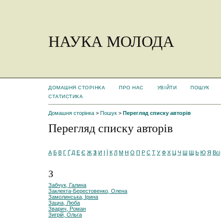
НАУКА МОЛОДА
ДОМАШНЯ СТОРІНКА
ПРО НАС
УВІЙТИ
ПОШУК
СТАТИСТИКА
Домашня сторінка
>
Пошук
>
Перегляд списку авторів
Перегляд списку авторів
А
Б
В
Г
Ґ
Д
Е
Є
Ж
З
И
І
Ї
К
Л
М
Н
О
П
Р
С
Т
У
Ф
Х
Ц
Ч
Ш
Щ
Ь
Ю
Я
Всі
З
Забчук, Галина
Заклекта-Берестовенко, Олена
Замолинська, Ірина
Зацна, Люба
Зварич, Роман
Зигрій, Ольга