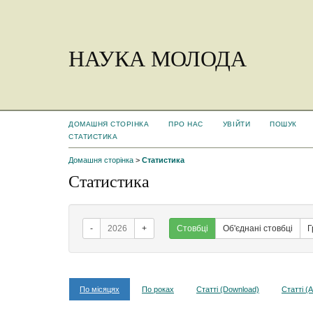
НАУКА МОЛОДА
ДОМАШНЯ СТОРІНКА
ПРО НАС
УВІЙТИ
ПОШУК
СТАТИСТИКА
Домашня сторінка
>
Статистика
Статистика
-
2026
+
Стовбці
Об'єднані стовбці
Г
По місяцях
По роках
Статті (Download)
Статті (A