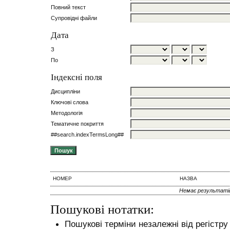
Повний текст
Супровідні файли
Дата
З
По
Індексні поля
Дисципліни
Ключові слова
Методологія
Тематичне покриття
##search.indexTermsLong##
НОМЕР
НАЗВА
Немає результаті
Пошукові нотатки:
Пошукові терміни незалежні від регістру