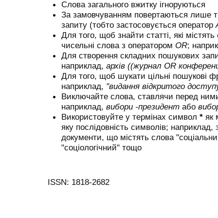
Слова загального вжитку ігноруються
За замовчуванням повертаються лише ті 
запиту (тобто застосовується оператор
Для того, щоб знайти статті, які містять
чисельні слова з оператором
OR
; напри
Для створення складних пошукових запи
наприклад,
архів ((журнал OR конферен
Для того, щоб шукати цільні пошукові ф
наприклад,
"видання відкритого доступ
Виключайте слова, ставлячи перед ни
наприклад,
вибори -президент
або
вибо
Використовуйте у термінах символ
*
як 
яку послідовність символів; наприклад,
документи, що містять слова "соціальний
"соціологічний" тощо
ISSN: 1818-2682