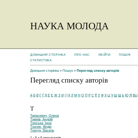
НАУКА МОЛОДА
ДОМАШНЯ СТОРІНКА
ПРО НАС
УВІЙТИ
ПОШУК
СТАТИСТИКА
Домашня сторінка
>
Пошук
>
Перегляд списку авторів
Перегляд списку авторів
А
Б
В
Г
Ґ
Д
Е
Є
Ж
З
И
І
Ї
К
Л
М
Н
О
П
Р
С
Т
У
Ф
Х
Ц
Ч
Ш
Щ
Ь
Ю
Я
Всі
Т
Тарасевич, Олена
Тимків, Андрій
Тинська, Інна
Ткачик, Федір
Ткачук, Василь
1 - 5 з 5 результатів