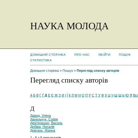
НАУКА МОЛОДА
ДОМАШНЯ СТОРІНКА
ПРО НАС
УВІЙТИ
ПОШУК
СТАТИСТИКА
Домашня сторінка
>
Пошук
>
Перегляд списку авторів
Перегляд списку авторів
А
Б
В
Г
Ґ
Д
Е
Є
Ж
З
И
І
Ї
К
Л
М
Н
О
П
Р
С
Т
У
Ф
Х
Ц
Ч
Ш
Щ
Ь
Ю
Я
Всі
Д
Давид, Уляна
Данильчук, Софія
Дем'янишин, Василь
Добіжа, Наталія
Довгань, Жанна
1 - 5 з 5 результатів