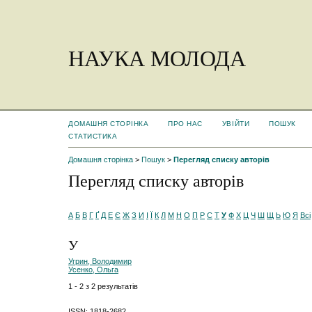
НАУКА МОЛОДА
ДОМАШНЯ СТОРІНКА
ПРО НАС
УВІЙТИ
ПОШУК
СТАТИСТИКА
Домашня сторінка
>
Пошук
>
Перегляд списку авторів
Перегляд списку авторів
А
Б
В
Г
Ґ
Д
Е
Є
Ж
З
И
І
Ї
К
Л
М
Н
О
П
Р
С
Т
У
Ф
Х
Ц
Ч
Ш
Щ
Ь
Ю
Я
Всі
У
Угрин, Володимир
Усенко, Ольга
1 - 2 з 2 результатів
ISSN: 1818-2682