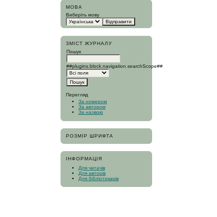
МОВА
Виберіть мову
ЗМІСТ ЖУРНАЛУ
Пошук
##plugins.block.navigation.searchScope##
Перегляд
За номером
За автором
За назвою
РОЗМІР ШРИФТА
ІНФОРМАЦІЯ
Для читачів
Для авторів
Для бібліотекарів