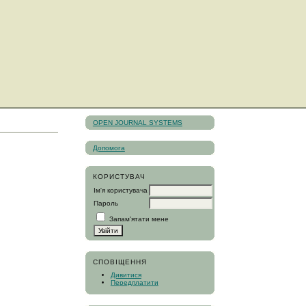
OPEN JOURNAL SYSTEMS
Допомога
КОРИСТУВАЧ
Ім'я користувача
Пароль
Запам'ятати мене
СПОВІЩЕННЯ
Дивитися
Передплатити