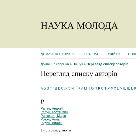
НАУКА МОЛОДА
ДОМАШНЯ СТОРІНКА
ПРО НАС
УВІЙТИ
ПОШ
Домашня сторінка
>
Пошук
>
Перегляд списку авторів
Перегляд списку авторів
А
Б
В
Г
Ґ
Д
Е
Є
Ж
З
И
І
Ї
К
Л
М
Н
О
П
Р
С
Т
У
Ф
Х
Ц
Ч
Ш
Щ
Ь
Р
Рапач, Анджей
Ревун, Костянтин
Рипкович, Марія
Рожко, Алла
Рудан, Віталій
1 - 5 з 5 результатів