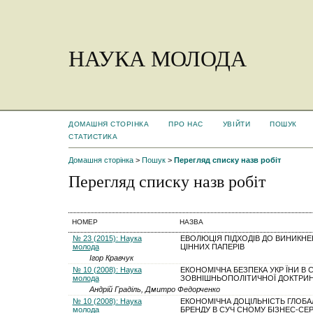
НАУКА МОЛОДА
ДОМАШНЯ СТОРІНКА
ПРО НАС
УВІЙТИ
ПОШУК
СТАТИСТИКА
Домашня сторінка
>
Пошук
>
Перегляд списку назв робіт
Перегляд списку назв робіт
НОМЕР
НАЗВА
№ 23 (2015): Наука
ЕВОЛЮЦІЯ ПІДХОДІВ ДО ВИНИКН
молода
ЦІННИХ ПАПЕРІВ
Ігор Кравчук
№ 10 (2008): Наука
ЕКОНОМІЧНА БЕЗПЕКА УКР ЇНИ В С
молода
ЗОВНІШНЬОПОЛІТИЧНОЇ ДОКТРИ
Андрій Граділь, Дмитро Федорченко
№ 10 (2008): Наука
ЕКОНОМІЧНА ДОЦІЛЬНІСТЬ ГЛОБАЛІ
молода
БРЕНДУ В СУЧ СНОМУ БІЗНЕС-СЕ