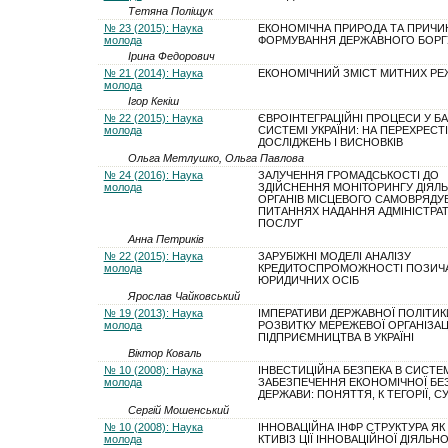
Тетяна Поліщук
№ 23 (2015): Наука
ЕКОНОМІЧНА ПРИРОДА ТА ПРИЧИ
молода
ФОРМУВАННЯ ДЕРЖАВНОГО БОРГ
Ірина Федорович
№ 21 (2014): Наука
ЕКОНОМІЧНИЙ ЗМІСТ МИТНИХ РЕ
молода
Ігор Кекіш
№ 22 (2015): Наука
ЄВРОІНТЕГРАЦІЙНІ ПРОЦЕСИ У БА
молода
СИСТЕМІ УКРАЇНИ: НА ПЕРЕХРЕСТІ
ДОСЛІДЖЕНЬ І ВИСНОВКІВ
Ольга Метлушко, Ольга Павлова
№ 24 (2016): Наука
ЗАЛУЧЕННЯ ГРОМАДСЬКОСТІ ДО
молода
ЗДІЙСНЕННЯ МОНІТОРИНГУ ДІЯЛ
ОРГАНІВ МІСЦЕВОГО САМОВРЯДУ
ПИТАННЯХ НАДАННЯ АДМІНІСТРА
ПОСЛУГ
Анна Петриків
№ 22 (2015): Наука
ЗАРУБІЖНІ МОДЕЛІ АНАЛІЗУ
молода
КРЕДИТОСПРОМОЖНОСТІ ПОЗИЧА
ЮРИДИЧНИХ ОСІБ
Ярослав Чайковський
№ 19 (2013): Наука
ІМПЕРАТИВИ ДЕРЖАВНОЇ ПОЛІТИК
молода
РОЗВИТКУ МЕРЕЖЕВОЇ ОРГАНІЗАЦ
ПІДПРИЄМНИЦТВА В УКРАЇНІ
Віктор Коваль
№ 10 (2008): Наука
ІНВЕСТИЦІЙНА БЕЗПЕКА В СИСТЕ
молода
ЗАБЕЗПЕЧЕННЯ ЕКОНОМІЧНОЇ БЕ
ДЕРЖАВИ: ПОНЯТТЯ, К ТЕГОРІЇ, С
Сергій Мошенський
№ 10 (2008): Наука
ІННОВАЦІЙНА ІНФР СТРУКТУРА ЯК
молода
КТИВІЗ ЦІЇ ІННОВАЦІЙНОЇ ДІЯЛЬН