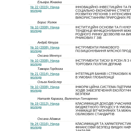
Ельвіра Жнакіна
№ 22 (2015): Наука
ІННОВАЦІЙНО-ІНВЕСТИЦІЙНІ ТА П
молода
СОЦІАЛЬНО-ЕКОНОМІЧНІ СТРАТЕГІ
РОЗВИТКУ РЕГІОНІВ З ІНТЕНСИВ
ВИКОРИСТАННЯМ ПРИРОДНИХ РЕ
Борис Язлюк
№ 10 (2008): Наука
ІНСТИТУЦІЙНІ ОСНОВИ ТА П НУЮ
молода
ТЕНДЕНЦІЇ ФУНКЦІОНУВАННЯ МІЖ
РОДНОГО РИНКУ ДОЗВОЛІВ НА ВИ
РНИКОВИХ Г ЗІВ
Андрій Кітура
№ 10 (2008): Наука
ІНСТРУМЕНТИ РИНКОВОГО
молода
ПОЗИЦІОНУВАННЯ М‘ЯСНОЇ ПРОДУ
Оксана Ментух
№ 10 (2008): Наука
ІНСТРУМЕНТИ ТИСКУ В РСЕН ЛІ З 
молода
ТОРГОВИХ ПОЛІТИК ДЕРЖАВ
Тамара Гордєєва
№ 21 (2014): Наука
ІНТЕГРАЦІЯ БАНКІВ І СТРАХОВИХ 
молода
В УМОВАХ ГЛОБАЛІЗАЦІЇ
Ольга Кнейслер
№ 10 (2008): Наука
ІНФОРМ ЦІЙНА СИСТЕМА ПІДТРИМ
молода
ХОДІВ ЗАБЕЗПЕЧЕННЯ ЕКОЛОГІЧН
БЕЗПЕКИ
Наталія Караєва, Валентин Гончаренко
№ 19 (2013): Наука
КЛАСИФІКАЦІЯ ДОХОДІВ УЧАСНИКІ
молода
БЮДЖЕТНОГО ПРОЦЕСУ В УМОВА
УНІФІКАЦІЇ ВІТЧИЗНЯНИХ ТА МІЖ
ОБЛІКОВИХ СТАНДАРТІВ
Оксана Адамик
№ 24 (2016): Наука
КЛАСИФІКАЦІЯ ТА ХАРАКТЕРИСТИ
молода
ФІНАНСОВІЙ БЕЗПЕЦІ ВИЩИХ НАВ
ЗАКЛАДІВ