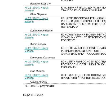
Наталія Козьмук
№ 21 (2014): Наука
КЛАСТЕРНИЙ ПІДХІД ДО РОЗВИТК
молода
ТРАНСПОРТНОЇ ГАЛУЗІ УКРАЇНИ
Юлія Пічугіна
№ 22 (2015): Наука
КОНКУРЕНТОСПРОЖНІСТЬ УКРАЇНИ 
молода
РЕГІОНІВ: ДІАГНОСТИКА ТА ПЕРЕ
НАРОЩУВАННЯ КОНКУРЕНТНОГО
ПОТЕНЦІАЛУ
Костянтин Ревун
№ 21 (2014): Наука
КОНСУЛЬТУВАННЯ В СФЕРІ МИТНО
молода
СУЧАСНИЙ СТАН ТА ПЕРСПЕКТИВ
РОЗВИТКУ
Федір Ткачик
№ 22 (2015): Наука
КОНЦЕПТУАЛЬНІ ОСНОВИ ПОДАТ
молода
РИЗИКІВ: ПІДХОДИ, СУТНІСНІ
ХАРАКТЕРИСТИКИ ТА ОСОБЛИВОС
Катерина Соколова
№ 10 (2008): Наука
КОНЦЕПТУ ЛЬНІ ОСНОВИ ДОСЛІД
молода
РЕСУРСОЄМНОСТІ Н ЦІОН ЛЬНОЇ
ЕКОНОМІКИ
Інна Чикало
№ 10 (2008): Наука
ЛІБЕР ЛІЗ ЦІЯ ТОРГІВЛІ ПОСЛУГ М
молода
ПРЕФЕРЕНЦІЙНИХ ТОРГІВЕЛЬНИХ 
Ольга Усенко
26 - 50 з 157 результатів
ISSN: 1818-2682