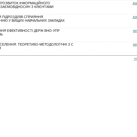
 РОЗВИТОК ІНФОРМАЦІЙНОГО
АН
ВЗАЄМОВІДНОСИН З КЛІЄНТАМИ
 ПІДРОЗДІЛІВ СПРИЯННЯ
АН
ННЮ У ВИЩИХ НАВЧАЛЬНИХ ЗАКЛАДАХ
ННЯ ЕФЕКТИВНОСТІ ДЕРЖ ВНО-УПР
АН
НЬ
 СЕЛЕННЯ: ТЕОРЕТИКО-МЕТОДОЛОГІЧНІ З С
АН
Я
<