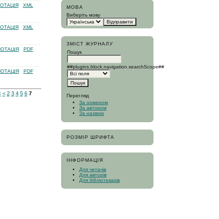
ОТАЦІЯ
XML
МОВА
Виберіть мову
ОТАЦІЯ
XML
ЗМІСТ ЖУРНАЛУ
ОТАЦІЯ
PDF
Пошук
##plugins.block.navigation.searchScope##
ОТАЦІЯ
PDF
<
<
2
3
4
5
6
7
Перегляд
За номером
За автором
За назвою
РОЗМІР ШРИФТА
ІНФОРМАЦІЯ
Для читачів
Для авторів
Для бібліотекарів