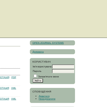
OPEN JOURNAL SYSTEMS
Допомога
КОРИСТУВАЧ
Ім'я користувача
Пароль
Запам'ятати мене
ОТАЦІЯ
PDF
ОТАЦІЯ
XML
СПОВІЩЕННЯ
Дивитися
Передплатити
ОТАЦІЯ
XML