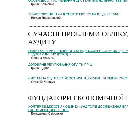
ОСОБЛИВОСТІ ФОРМУВАННЯ СИСТЕМИ ЕКОНОМІЧНОЇ БЕЗПЕК
Ірина Шевченко
ТЕОРЕТИКО-ПР КТИЧНІ СПЕКТИ ЕКОНОМІЧНОЇ ДИКТ ТУРИ
Богдан Яциковський
СУЧАСНІ ПРОБЛЕМИ ОБЛІКУ,
АУДИТУ
ОБЛІК ОРГ Н МИ ПЕНСІЙНОГО ФОНДУ КОМПЕНСОВАНИХ З ДЕ
НЕДООТРИМ НИХ ДОХОДІВ
Оксана Адамик
ДОГОВІРНЕ РЕГУЛЮВАННЯ ОПЛ ТИ ПР ЦІ
Ірина Щирба
СИСТЕМНА ОЦІНКА СТІЙКОСТІ ФУНКЦІОНУВАННЯ ПІДПРИЄМСТ
Олексій Ярощук
ФУНДАТОРИ ЕКОНОМІЧНОЇ 
УОЛТЕР БЕЙДЖХОТ ЯК ОДИН ІЗ ФУНД ТОРІВ ДОСЛІДЖЕННЯ ВПЛ
ЕКОНОМІЧНЕ ЗРОСТ ННЯ
Володимир Свірський