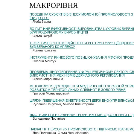
МАКРОРІВНЯ
ПОВЕДІНКА СУБ’ЄКТІВ БІЗНЕСУ МОЛОЧНОЇ ПРОМИСЛОВОСТІ З 
ЇНИ ДО СОТ
Люба Зацна
ДО ПИТ ННЯ ЕФЕКТИВНОСТІ ВИРОБНИЦТВА ЦУКРОВИХ БУРЯКІ
БУРЯКОЦУКРОВОМУ ВИРОБНИЦТВІ
Ольга Зигрій
ТЕОРЕТИЧНІ СПЕКТИ ЗДІЙСНЕННЯ РЕСТРУКТУРИЗ ЦІЇ ПІДПРИ
БУДІВЕЛЬНОГО КОМПЛЕКСУ
Жанна Крисько
ІНСТРУМЕНТИ РИНКОВОГО ПОЗИЦІОНУВАННЯ М‘ЯСНОЇ ПРОДУК
Оксана Ментух
ПРОБЛЕМА ЦІНОУТВОРЕННЯ У Ф РМ ЦЕВТИЧНОМУ СЕКТОРІ: СВ
ВИКОРИСТ ННЯ МЕХ НІЗМІВ ДЕРЖАВНОГО РЕГУЛЮВАННЯ
Олена Миронишина
МЕТОДОЛОГІЯ ДОСЛІДЖЕННЯ МОДЕРНІЗ ЦІЇ ТЕХНОЛОГІЙ УПР
РОЗВИТКОМ ТЕРИТОРІ ЛЬНИХ СПІЛЬНОТ Б ЗОВОГО РІВНЯ
Григорій Монастирський
ШЛЯХИ ПІДВИЩЕННЯ ЕФЕКТИВНОСТІ ДЕРЖ ВНО-УПР ВЛІНСЬКИ
Руслана Панухник, Микола Кляшторний
ЯКІСТЬ ЖИТТЯ Н СЕЛЕННЯ: ТЕОРЕТИКО-МЕТОДОЛОГІЧНІ З С 
Володимир Постніков
НАВЧАННЯ ПЕРСОН ЛУ ПРОМИСЛОВОГО ПІДПРИЄМСТВА ЯК 
Яна Полянська, Ольга Черноіванова