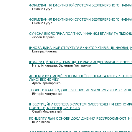
ФОРМУВАННЯ ЕФЕКТИВНОЇ СИСТЕМИ БЕЗПЕРЕРВНОГО НАВЧА
Оксана Гугул
ФОРМУВАННЯ ЕФЕКТИВНОЇ СИСТЕМИ БЕЗПЕРЕРВНОГО НАВЧА
Оксана Гугул
СУЧ СНА ЕКОЛОГІЧНА ПОЛІТИКА: ЧИННИКИ ВПЛИВУ ТА ПІДХО
Любов Жарова
ІННОВАЦІЙНА ІНФР СТРУКТУРА ЯК Ф КТОР КТИВІЗ ЦІЇ ІННОВАЦІ
Ельвіра Жнакіна
ІНФОРМ ЦІЙНА СИСТЕМА ПІДТРИМКИ З ХОДІВ ЗАБЕЗПЕЧЕННЯ 
Наталія Караєва, Валентин Гончаренко
АСПЕКТИ ВЗ ЄМОДІЇ ЕКОНОМІЧНОЇ БЕЗПЕКИ ТА КОНКУРЕНТО
ЛЬНОЇ ЕКОНОМІКИ
Артем Крамаренко
ТЕОРЕТИКО-МЕТОДОЛОГІЧНІ ПРОБЛЕМИ ФОРМУВ ННЯ СЕРЕДНЬО
Вікторія Ковтуненко
ІНВЕСТИЦІЙНА БЕЗПЕКА В СИСТЕМІ ЗАБЕЗПЕЧЕННЯ ЕКОНОМІЧ
ПОНЯТТЯ, К ТЕГОРІЇ, СУТНІСТЬ
Сергій Мошенський
КОНЦЕПТУ ЛЬНІ ОСНОВИ ДОСЛІДЖЕННЯ РЕСУРСОЄМНОСТІ Н 
Інна Чикало