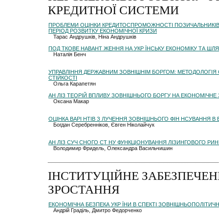
КРЕДИТНОЇ СИСТЕМИ
ПРОБЛЕМИ ОЦІНКИ КРЕДИТОСПРОМОЖНОСТІ ПОЗИЧАЛЬНИКІВ Б
ПЕРІОД РОЗВИТКУ ЕКОНОМІЧНОЇ КРИЗИ
Тарас Андрушків, Ніна Андрушків
ПОД ТКОВЕ НАВАНТ ЖЕННЯ НА УКР ЇНСЬКУ ЕКОНОМІКУ ТА Ш
Наталія Бенч
УПРАВЛІННЯ ДЕРЖАВНИМ ЗОВНІШНІМ БОРГОМ: МЕТОДОЛОГІЯ 
СТІЙКОСТІ
Ольга Карапетян
АН ЛІЗ ТЕОРІЙ ВПЛИВУ ЗОВНІШНЬОГО БОРГУ НА ЕКОНОМІЧНЕ
Оксана Макар
ОЦІНКА ВАРІ НТІВ З ЛУЧЕННЯ ЗОВНІШНЬОГО ФІН НСУВАННЯ В 
Богдан Серебренніков, Євген Ніколайчук
АН ЛІЗ СУЧ СНОГО СТ НУ ФУНКЦІОНУВАННЯ ЛІЗИНГОВОГО РИНК
Володимир Фридель, Олександра Васильчишин
ІНСТИТУЦІЙНЕ ЗАБЕЗПЕЧЕ
ЗРОСТАННЯ
ЕКОНОМІЧНА БЕЗПЕКА УКР ЇНИ В СПЕКТІ ЗОВНІШНЬОПОЛІТИЧ
Андрій Граділь, Дмитро Федорченко