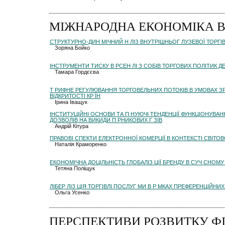
МІЖНАРОДНА ЕКОНОМІКА В 
СТРУКТУРНО-ДИН МІЧНИЙ Н ЛІЗ ВНУТРІШНЬОГ ЛУЗЕВОЇ ТОРГІВ
Зоряна Бойко
ІНСТРУМЕНТИ ТИСКУ В РСЕН ЛІ З СОБІВ ТОРГОВИХ ПОЛІТИК Д
Тамара Гордєєва
Т РИФНЕ РЕГУЛЮВАННЯ ТОРГОВЕЛЬНИХ ПОТОКІВ В УМОВАХ З
ВІДКРИТОСТІ КР ЇН
Ірина Іващук
ІНСТИТУЦІЙНІ ОСНОВИ ТА П НУЮЧІ ТЕНДЕНЦІЇ ФУНКЦІОНУВА
ДОЗВОЛІВ НА ВИКИДИ П РНИКОВИХ Г ЗІВ
Андрій Кітура
ПРАВОВІ СПЕКТИ ЕЛЕКТРОННОЇ КОМЕРЦІЇ В КОНТЕКСТІ СВІТО
Наталія Краморенко
ЕКОНОМІЧНА ДОЦІЛЬНІСТЬ ГЛОБАЛІЗ ЦІЇ БРЕНДУ В СУЧ СНОМ
Тетяна Поліщук
ЛІБЕР ЛІЗ ЦІЯ ТОРГІВЛІ ПОСЛУГ МИ В Р МКАХ ПРЕФЕРЕНЦІЙНИ
Ольга Усенко
ПЕРСПЕКТИВИ РОЗВИТКУ Ф