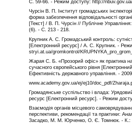
С. 59-66. - Режим доступу: http://nbuv.gov.ua
Чурсін В. П. Інститут громадських інспектор
форма забезпечення відповідальності орган
[Текст] / В. П. Чурсін // Публічне Управління:
(6). - С. 213 - 218.
Крупник А. С. Громадський контроль: сутніс
[Електронний ресурс] / А. С. Крупник. - Режи
stryi.at.ua/gromkontrol/KRUPNYKA_pro_grom_
Жарая С. Б. «Прозорий офіс» як практика н
сучасного європейського рівня [Електронний 
Ефективність державного управління. - 2009
www.academy.gov.ua/ej/ej10/doc_pdf/Zharaja.p
Громадянське суспільство і влада: Урядови
ресурс [Електронний ресурс]. - Режим доступ
Взаємодія органів місцевого самоврядування
перспективи, рекомендації та практики: Аналі
Засадко, М. М. Юрченко, О. Є. Томнюк. - К.: 