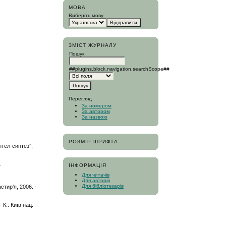
МОВА
Виберіть мову
ЗМІСТ ЖУРНАЛУ
Пошук
##plugins.block.navigation.searchScope##
Перегляд
За номером
За автором
За назвою
РОЗМІР ШРИФТА
нтел-синтез”,
.
ІНФОРМАЦІЯ
Для читачів
Для авторів
Для бібліотекарів
стир’я, 2006. -
К.: Київ нац.