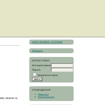
OPEN JOURNAL SYSTEMS
Допомога
КОРИСТУВАЧ
Ім'я користувача
Пароль
Запам'ятати мене
СПОВІЩЕННЯ
Дивитися
Передплатити
иву загрози та