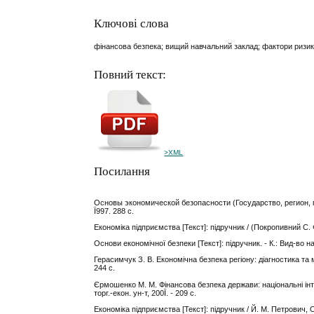
Ключові слова
фінансова безпека; вищий навчальний заклад; фактори ризик
Повний текст:
>XML
Посилання
Основы экономической безопасности (Государство, регион, пр
Ї997. 288 с.
Економіка підприємства [Текст]: підручник / (Покропивний С. Ф. 
Основи економічної безпеки [Текст]: підручник. - К.: Вид-во на
Герасимчук З. В. Економічна безпека регіону: діагностика та м
244 с.
Єрмошенко М. М. Фінансова безпека держави: національні інтер
торг.-екон. ун-т, 200Ї. - 209 с.
Економіка підприємства [Текст]: підручник / Й. М. Петрович, О.