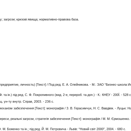
у; загрози; кризові явища; нормативно-правова база.
едприятие, личность) [Текст] / Под ред. Е. А. Олейникова. - М.: ЗАО “Бизнес-школа И
та ін.) під ред. С. Ф. Покропивного (вид. 2-е, перероб. та доп.) - К.: КНЕУ - 200Ї. - 528 с
ц. ун-ту внутр. Справ, 200З. - 2З6 с.
еханізм забезпечення [Текст]: монографія / З. В. Герасимчук, Н. С. Вавдіюк. - Луцьк: На
еси, реальні загрози, стратегія забезпечення [Текст]: монографія / М. М. Єрмошенко. - 
 М. Боженко та ін.; під ред. Й. М. Петровича - Львів: “Новий світ 2000”, 2004. - 680 с.