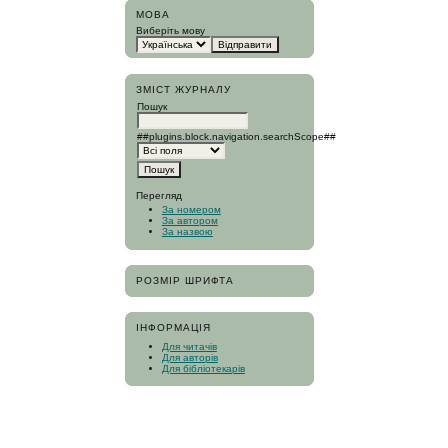
МОВА
Виберіть мову
ЗМІСТ ЖУРНАЛУ
Пошук
##plugins.block.navigation.searchScope##
Перегляд
За номером
За автором
За назвою
РОЗМІР ШРИФТА
ІНФОРМАЦІЯ
Для читачів
Для авторів
Для бібліотекарів