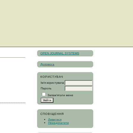
OPEN JOURNAL SYSTEMS
Допомога
КОРИСТУВАЧ
Ім'я користувача
Пароль
Запам'ятати мене
СПОВІЩЕННЯ
Дивитися
Передплатити