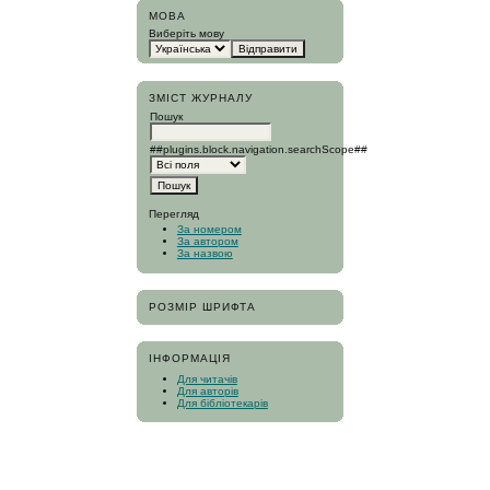
МОВА
Виберіть мову
ЗМІСТ ЖУРНАЛУ
Пошук
##plugins.block.navigation.searchScope##
Перегляд
За номером
За автором
За назвою
РОЗМІР ШРИФТА
ІНФОРМАЦІЯ
Для читачів
Для авторів
Для бібліотекарів