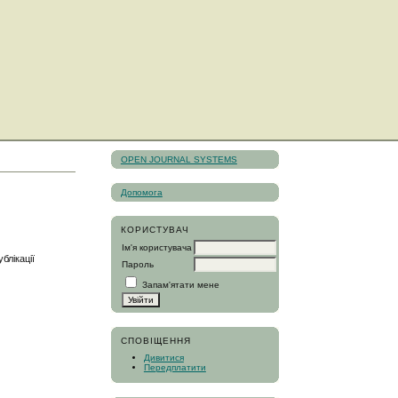
OPEN JOURNAL SYSTEMS
Допомога
КОРИСТУВАЧ
Ім'я користувача
блікації
Пароль
Запам'ятати мене
СПОВІЩЕННЯ
Дивитися
Передплатити