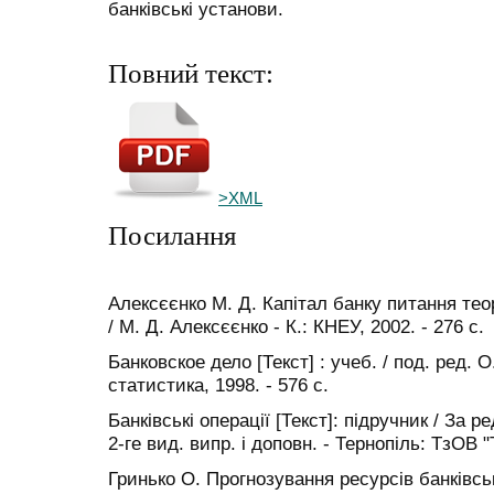
банківські установи.
Повний текст:
>XML
Посилання
Алексєєнко М. Д. Капітал банку питання теорі
/ М. Д. Алексєєнко - К.: КНЕУ, 2002. - 276 с.
Банковское дело [Текст] : учеб. / под. ред.
статистика, 1998. - 576 с.
Банківські операції [Текст]: підручник / За р
2-ге вид. випр. і доповн. - Тернопіль: ТзОВ "
Гринько О. Прогнозування ресурсів банківськи