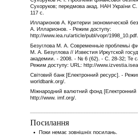
Сухоруков; передмова акад. НАН України С. І
117 с.
Илларионов А. Критерии зкономической без
А. Илларионов. - Режим доступу:
http://www.iea.ru/article/publ/vopr/1998_10.pdf
Безуглова М. А. Современньiе проблемьі ф
М. А. Безуглова // Известия Иркутской гос
академии. - 2008. - № 6 (62). - С. 28-32; Те
Режим доступу: URL: http://www.izvestia.isea.
Світовий банк [Електронний ресурс]. - Режим
worldbank.org/.
Міжнародний валютний фонд [Електронний 
http://www. imf.org/.
Посилання
Поки немає зовнішніх посилань.