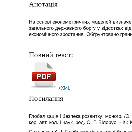
Анотація
На основі економетричних моделей визначен
загального державного боргу у відсотках ві
економічного зростання. Обґрунтовано гранич
Повний текст:
>XML
Посилання
Глобалізація і безпека розвитку: моногр. /О. Г
кер. авт. кол. і наук. ред. О. Г. Білорус. - К.:
Сухоруков А. І. Проблеми фінансової безпеки 