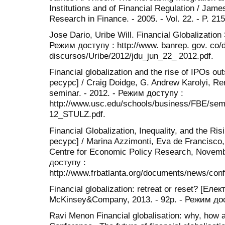
Institutions and of Financial Regulation / Jame
Research in Finance. - 2005. - Vol. 22. - P. 21
Jose Dario, Uribe Will. Financial Globalizatio
Режим досту­пу : http://www. banrep. gov. co
discursos/Uribe/2012/jdu_jun_22_ 2012.pdf.
Financial globalization and the rise of IPOs o
ресурс] / Craig Doidge, G. Andrew Karolyi, R
seminar. - 2012. - Режим доступу :
http://www.usc.edu/schools/business/FBE/sem
12_STULZ.pdf.
Financial Globalization, Inequality, and the Ri
ресурс] / Marina Azzimonti, Eva de Francisco,
Centre for Economic Policy Research, Novembe
доступу :
http://www.frbatlanta.org/documents/news/con
Financial globalization: retreat or reset? [Еле
McKinsey&Company, 2013. - 92p. - Режим до
Ravi Menon Financial globalisation: why, how 