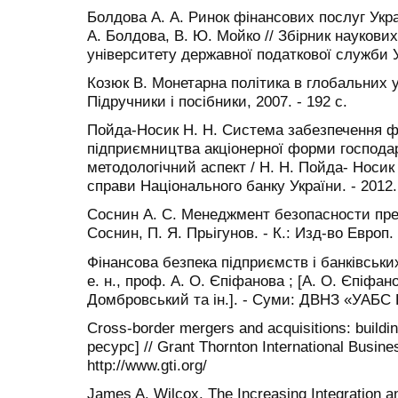
Болдова А. А. Ринок фінансових послуг Украї
А. Болдова, В. Ю. Мойко // Збірник наукови
університету державної податкової служби Укр
Козюк В. Монетарна політика в глобальних ум
Підручники і посібники, 2007. - 192 с.
Пойда-Носик Н. Н. Система забезпечення фі
підприємництва акціонерної форми господа
методологічний аспект / Н. Н. Пойда- Носик 
справи Національного банку України. - 2012. 
Соснин А. С. Менеджмент безопасности пре
Соснин, П. Я. Прьігунов. - К.: Изд-во Европ. 
Фінансова безпека підприємств і банківських 
е. н., проф. А. О. Єпіфанова ; [А. О. Єпіфан
Домбровський та ін.]. - Суми: ДВНЗ «УАБС Н
Cross-border mergers and acquisitions: buil
ресурс] // Grant Thornton International Busin
http://www.gti.org/
James A. Wilcox. The Increasing Integration a