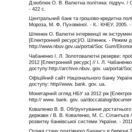
Дзюблюк О. В. Валютна політика: підруч. / О
- 422 с.
Центральний банк та грошово-кредитна політи
Мороза, М. Ф. Пуховкіної. - К.: КНЕУ, 2005. -
Шпенюк О. Валютні інтервенції як інструмен
[Електронний ресурс]/О. Шпенюк. - Режим д
http://www.nbuv.gov.ua/portal/Soc Gum/Ekonom
Чабаненко І. Л. Золотовалютні резерви: пр
2012 [Електронний ресурс] // І. Л. Чабаненко
доступу:http://archive.nbuv. gov. ua/portal/S
Офіційний сайт Національного банку Україн
доступу: http//www. bank. gov. ua.
Монетарний огляд НБУ за 2012 рік [Електрон
http:// www. bank. gov. ua/doccatalog/docume
Коваленко В. В. Обґрунтування достатнього
держави / В. В. Коваленко, М. С. Сілантьєв 
розвитку банківської системи України. - 2011.
Оцінка стану платіжного балансу в березні 2