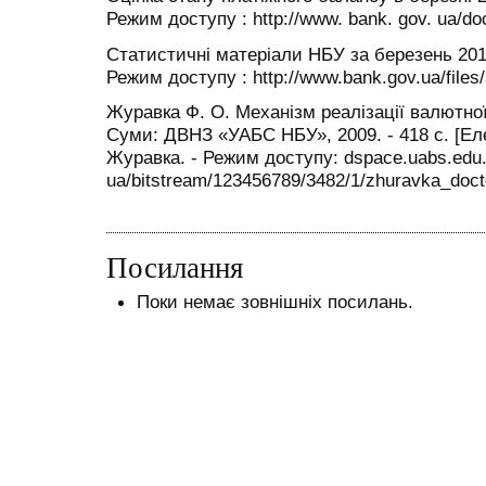
Режим до­ступу : http://www. bank. gov. ua/d
Статистичні матеріали НБУ за березень 2013
Режим досту­пу : http://www.bank.gov.ua/files/
Журавка Ф. О. Механізм реалізації валютної 
Суми: ДВНЗ «УАБС НБУ», 2009. - 418 с. [Еле
Журавка. - Режим доступу: dspace.uabs.edu
ua/bitstream/123456789/3482/1/zhuravka_docto
Посилання
Поки немає зовнішніх посилань.