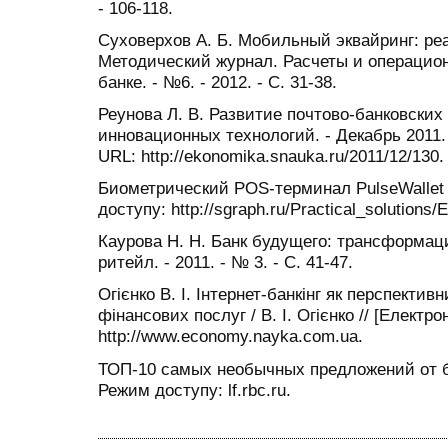
- 106-118.
Суховерхов А. Б. Мобильный эквайринг: реа
Методический журнал. Расчеты и операцио
банке. - №6. - 2012. - С. 31-38.
Реунова Л. В. Развитие почтово-банковских
инновационных технологий. - Декабрь 2011.
URL: http://ekonomika.snauka.ru/2011/12/130.
Биометрический POS-терминал PulseWallet 
доступу: http://sgraph.ru/Practical_solutions
Каурова Н. Н. Банк будущего: трансформаци
ритейл. - 2011. - № 3. - С. 41-47.
Огієнко В. І. Інтернет-банкінг як перспекти
фінансових послуг / В. І. Огієнко // [Електр
http://www.economy.nayka.com.ua.
ТОП-10 самых необычных предложений от ба
Режим доступу: lf.rbc.ru.