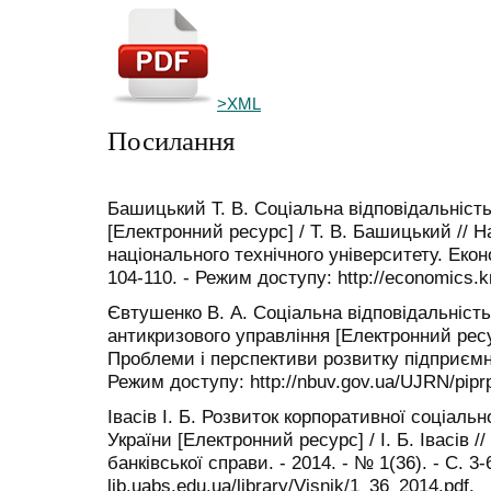
>XML
Посилання
Башицький Т. В. Соціальна відповідальність
[Електронний ресурс] / Т. В. Башицький // Н
національного технічного університету. Економ
104-110. - Режим доступу: http://economics.kn
Євтушенко В. А. Соціальна відповідальність
антикризового управління [Електронний ресур
Проблеми і перспективи розвитку підприємниц
Режим доступу: http://nbuv.gov.ua/UJRN/pip
Івасів І. Б. Розвиток корпоративної соціальн
України [Електронний ресурс] / І. Б. Івасів //
банківської справи. - 2014. - № 1(36). - С. 3
lib.uabs.edu.ua/library/Visnik/1_36_2014.pdf.