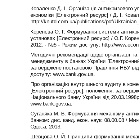
Коваленко Д. І. Організація антикризового у
економіки [Електронний ресурс] / Д. І. Кова
http://knutd.com.ua/publications/pdf/Ukrainian
Коренєва О. Г. Формування системи антикри
установах [Електронний ресурс] / О.Г. Корен
2012. - №5 - Режим доступу: http://www.ec
Методичні рекомендації щодо організації т
менеджменту в банках України [Електронний
затверджене постановою Правління НБУ від 
доступу: www.bank.gov.ua.
Про організацію внутрішнього аудиту в коме
[Електронний ресурс]: положення, затверд
Національного банку України від 20.03.1998
www.bank.gov.ua.
Суганяка М. В. Формування механізму анти
банком: дис. канд. екон. наук: 08.00.08 / М
Одеса, 2013.
Шевцова О. Й. Принципи формування механ