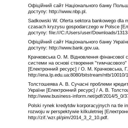
Офіційний сайт Національного банку Польщі
доступу: http://www.nbp.pl.
Sadkowski W. Oferta sektora bankowego dla m
czasach kryzysu gospodarczego w Polsce [Е
доступу: file:///C:/Users/user/Downloads/131
Офіційний сайт Національного банку Україн
доступу: http://www.bank.gov.ua.
Крачковська О. М. Відновлення фінансової ст
системи на основі створення "тимчасового" 
[Електронний ресурс] / О. М. Крачковська, Г
http://ena.lp.edu.ua:8080/bitstream/ntb/10010/1
Толстошеява А. В. Сучасні проблеми креди
України [Електронний ресурс] / А. В. Толст
http://www.business-inform.net/pdf/2014/5_0/3
Polski rynek kredytdw korporacyjnych na tle i
rozwoju w perspektywie kilkuletniej [Електро
http://zif.'wzr.pl/pim/2014_3_2_10.pdf.