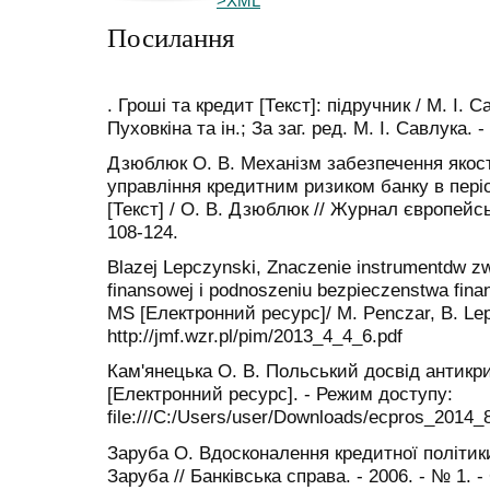
>XML
Посилання
. Гроші та кредит [Текст]: підручник / М. І. 
Пуховкіна та ін.; За заг. ред. М. І. Савлука. -
Дзюблюк О. В. Механізм забезпечення якост
управління кредитним ризиком банку в пері
[Текст] / О. В. Дзюблюк // Журнал європейськ
108-124.
Blazej Lepczynski, Znaczenie instrumentdw zw
finansowej i podnoszeniu bezpieczenstwa fina
MS [Електронний ресурс]/ M. Penczar, B. Le
http://jmf.wzr.pl/pim/2013_4_4_6.pdf
Кам'янецька О. В. Польський досвід антикри
[Електронний ресурс]. - Режим доступу:
file:///C:/Users/user/Downloads/ecpros_2014_
Заруба О. Вдосконалення кредитної політики
Заруба // Банківська справа. - 2006. - № 1. -