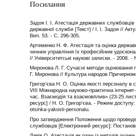
Посилання
Задоя І. І. Атестація державних службовці
державної служби [Текст] / І. І. Задоя // Акт
Вип. 53. - С. 296-305.
Артеменко Н. Ф. Атестація та оцінка держа
чинник управління їх професійним удосконал
// Університетські наукові записки. - 2008. - 
Миронова Л. Г. Сучасні методи оцінювання п
Г. Миронова // Культура народов Причерномор
Григор’єва Н. О. Оцінка якості персоналу в 
VIII Міжнародна науково-практична інтернет
час. Взаємодія та взаємовплив» (23-25 лист
ресурс] / Н. О. Григор’єва. - Режим доступу: h
otsinka-yakosti-personalu.
Про затвердження Положення щодо проведе
службовців [Електронний ресурс]: Постанов
Дяків О. Атестація як один із методів оцінк