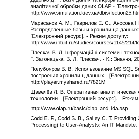
аналітичної обробки даних OLAP - [Електро
http://www.simulation.kiev.ua/dbis/lection25.ht
Марасанов А. М., Гаврилов Е. С., Аносова Н
Распределенные базы и хранилища данных: 
[Електронний ресурс]. - Режим доступу:
http://www.intuit.ru/studies/courses/1145/214/
Плескач В. Л. Інформаційні системи і техноло
Г. Затонацька, В. Л. Плескач. - К.: Знання, 20
Полубояров В. В. Использование MS SQL Ser
построения хранилищ данных - [Електронний
http://player.myshared.ru/7821M
Щавелёв Л. В. Оперативная аналитическая 
технологии - [Електронний ресурс]. - Режим
http://www.olap.ru/basic/olap_and_ida.asp
Codd E. F., Codd S. B., Salley C. T. Providing
Processing) to User-Analysts: An IT Mandate. 