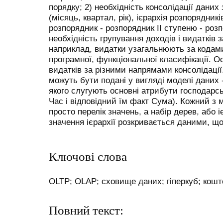
порядку; 2) необхідність консолідації даних
(місяць, квартал, рік), ієрархія розпорядни
розпорядник - розпорядник ІІ ступеню - розп
необхідність групування доходів і видатків 
наприклад, видатки узагальнюють за кодами
програмної, функціональної класифікації. 
видатків за різними напрямами консолідації
можуть бути подані у вигляді моделі даних 
якого слугують основні атрибути господарськ
Час і відповідний їм факт Сума). Кожний з 
просто перелік значень, а набір дерев, або 
значення ієрархії розкривається даними, щ
Ключові слова
OLTP; OLAP; сховище даних; гіперкуб; кош
Повний текст: