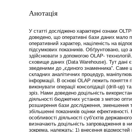
Анотація
У статті досліджено характерні ознаки OLT
доведено, що оперативні бази даних мало пр
оперативний характер, націленість на відпов
підсумкових показників. Обґрунтовано, що 
здійснювати з допомогою OLAP- технологій.
сховище даних (Data Warehouse). Тут дані 
зведеними до „єдиного знаменника”. Саме 
складних аналітичних процедур, маніпулю
інформації. В основі OLAP лежить поняття 
виконувати операції консолідації (drill-up) та 
зріз. Нами доведено доцільність використа
діяльності бюджетних установ з метою оптим
розширення бази дослідження, зменшення т
збільшенні показників оцінки ефективності.
особливості діяльності суб'єктів державного
визначають доцільність запровадження в н
зокрема, належать: 1) внесення відомостей 