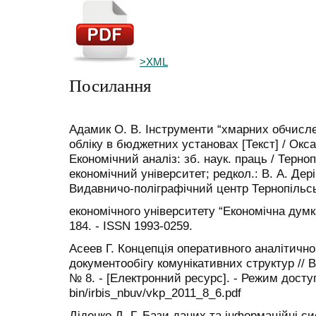
>XML
Посилання
Адамик О. В. Інструменти “хмарних обчисле
обліку в бюджетних установах [Текст] / Окс
Економічний аналіз: зб. наук. праць / Терн
економічний університет; редкол.: В. А. Дерій
Видавничо-поліграфічний центр Тернопільсь
економічного університету “Економічна думка”
184. - ISSN 1993-0259.
Асеев Г. Концепція оперативного аналітичн
документообігу комунікативних структур // В
№ 8. - [Електронний ресурс]. - Режим доступу:
bin/irbis_nbuv/vkp_2011_8_6.pdf
Діденко Д. Г. Бази даних та інформаційні с