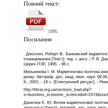
Повний текст:
>XML
Посилання
. Джозлин, Роберт В.. Банковский маркетин
планирование [Текст]: пер. с англ. / Р. В. Дж
Церих-ПЭЛ, 1995. - 96 с.
Мельникова І. М. Маркетингова політика ко
ринку: Автореф. дис. канд. екон. наук: 08.06
К., 2001. - 18 с. [Електронний ресурс]. - Ре
http://librar.org.ua/sections_load.php?
s=business_economic_science&id=2S74&star
Данилюк Є. Ю. Вплив маркетингової політик
діяльності [Текст]: автореф. дис. канд. екон