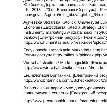
Юрійович; Держ. вищ. навч. закл. "Київ. нац
- К., 2013. - 20 с. [Електронний ресурс].- Реж
nbuv.gov.ua/cgi-bin/irbis_nbuv/cgiirbis_64.exe
Agnieszka Stolarska Katolicki Uniwersytet Lub
Ekonomii i Zarzqdzania Katedra Strategii Eko
Instrumenty marketingu w dziatalnosci instytu
bankow [Електронний ресурс]. - Режим дост
http://www.humanitas.edu.pl/resources/uplo
Encyklopedia zarzqdzania Marketing ustug ba
Режим доступу http://mfiles.pl/pl/index.ph
Wirtschaftslexikon / Marketingpolitik: [Елек
http://www.wirtschaftslexikon24.com/d/marketin
Енциклопедія Британніка: [Електронний рес
http://www.britannica.com/EBchecked/topic/1S
В погоне за лидером - уже двое украинских
подписчиков в соцсетях [Електронний ресур
http://www.prostobankir.com.ua/marketing_r