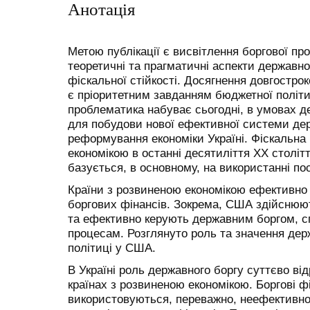
Анотація
Метою публікації є висвітлення боргової пр
теоретичні та прагматичні аспекти державно
фіскальної стійкості. Досягнення довгострок
є пріоритетним завданням бюджетної політи
проблематика набуває сьогодні, в умовах д
для побудови нової ефективної системи де
реформування економіки Україні. Фіскальна 
економікою в останні десятиліття ХХ століт
базується, в основному, на використанні по
Країни з розвиненою економікою ефективно
боргових фінансів. Зокрема, США здійснюют
та ефективно керують державним боргом, 
процесам. Розглянуто роль та значення дер
політиці у США.
В Україні роль державного боргу суттєво від
країнах з розвиненою економікою. Боргові фі
використовуються, переважно, неефективно