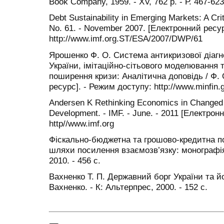
Book Company, 1959. - XV, 762 p. - Р. 467-623
Debt Sustainability in Emerging Markets: A Cri
No. 61. - November 2007. [Електронний ресу
http://www.imf.org.ST/ESA/2007/DWP/61
Ярошенко Ф. О. Система антикризової діагн
України, імітаційно-сітьового моделювання 
поширення кризи: Аналітична доповідь / Ф.
ресурс]. - Режим доступу: http://www.minfin.
Andersen K Rethinking Economics in Changed 
Development. - IMF. - June. - 2011 [Електрон
http//www.imf.org
Фіскально-бюджетна та грошово-кредитна по
шляхи посилення взаємозв’язку: монографія /
2010. - 456 с.
Вахненко Т. П. Державний борг України та йог
Вахненко. - К: Альтерпрес, 2000. - 152 с.