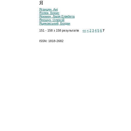
Я
Яганцян, Ані
Язлюк, Борис
Яремен, Дарія Еліжбета
Ярощук, Олексій
Яциковський, Богдан
151 - 158 з 158 результатів
<<
<
2
3
4
5
6
7
ISSN: 1818-2682