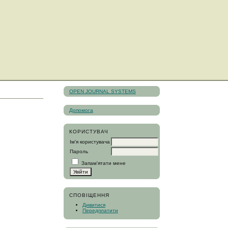
OPEN JOURNAL SYSTEMS
Допомога
КОРИСТУВАЧ
Ім'я користувача
Пароль
Запам'ятати мене
СПОВІЩЕННЯ
Дивитися
Передплатити