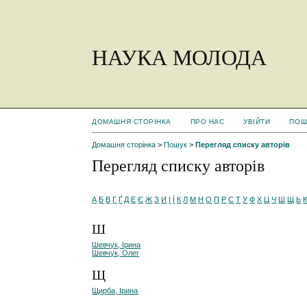
НАУКА МОЛОДА
ДОМАШНЯ СТОРІНКА
ПРО НАС
УВІЙТИ
ПОШ
Домашня сторінка
>
Пошук
>
Перегляд списку авторів
Перегляд списку авторів
А
Б
В
Г
Ґ
Д
Е
Є
Ж
З
И
І
Ї
К
Л
М
Н
О
П
Р
С
Т
У
Ф
Х
Ц
Ч
Ш
Щ
Ь
Ш
Шевчук, Ірина
Шевчук, Олег
Щ
Щирба, Ірина