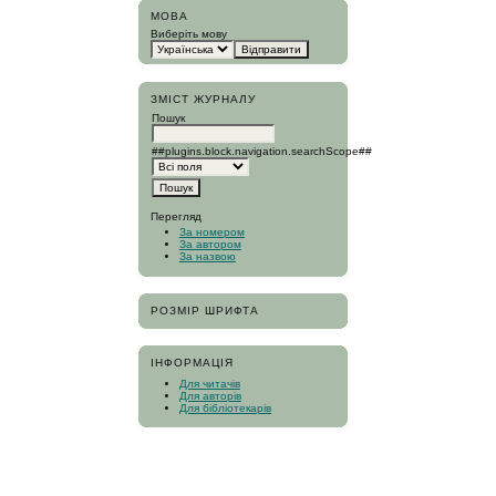
МОВА
Виберіть мову
ЗМІСТ ЖУРНАЛУ
Пошук
##plugins.block.navigation.searchScope##
Перегляд
За номером
За автором
За назвою
РОЗМІР ШРИФТА
ІНФОРМАЦІЯ
Для читачів
Для авторів
Для бібліотекарів