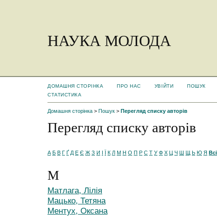
НАУКА МОЛОДА
ДОМАШНЯ СТОРІНКА
ПРО НАС
УВІЙТИ
ПОШУК
СТАТИСТИКА
Домашня сторінка
>
Пошук
>
Перегляд списку авторів
Перегляд списку авторів
А
Б
В
Г
Ґ
Д
Е
Є
Ж
З
И
І
Ї
К
Л
М
Н
О
П
Р
С
Т
У
Ф
Х
Ц
Ч
Ш
Щ
Ь
Ю
Я
Всі
М
Матлага, Лілія
Мацько, Тетяна
Ментух, Оксана