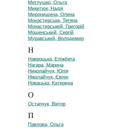
Метлушко, Ольга
Микитюк, Надія
Миронишина, Олена
Монастирська, Тетяна
Монастирський, Григорій
Мошенський, Сергій
Муравський, Володимир
Н
Навроцька, Еліжбета
Нагара, Марина
Николайчук, Юлія
Ніколайчук, Євген
Новацька, Катерина
О
Остапчук, Віктор
П
Павлова, Ольга