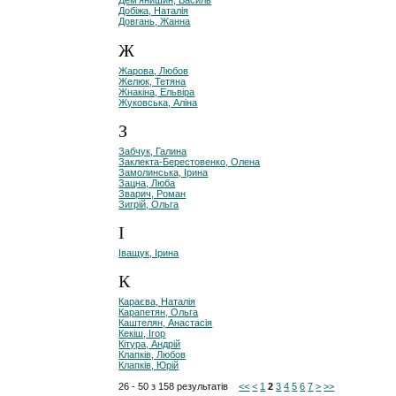
Дем'янишин, Василь
Добіжа, Наталія
Довгань, Жанна
Ж
Жарова, Любов
Желюк, Тетяна
Жнакіна, Ельвіра
Жуковська, Аліна
З
Забчук, Галина
Заклекта-Берестовенко, Олена
Замолинська, Ірина
Зацна, Люба
Зварич, Роман
Зигрій, Ольга
І
Іващук, Ірина
К
Караєва, Наталія
Карапетян, Ольга
Каштелян, Анастасія
Кекіш, Ігор
Кітура, Андрій
Клапків, Любов
Клапків, Юрій
26 - 50 з 158 результатів
<<
<
1
2
3
4
5
6
7
>
>>