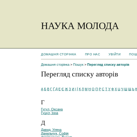
НАУКА МОЛОДА
ДОМАШНЯ СТОРІНКА
ПРО НАС
УВІЙТИ
ПОШ
Домашня сторінка
>
Пошук
>
Перегляд списку авторів
Перегляд списку авторів
А
Б
В
Г
Ґ
Д
Е
Є
Ж
З
И
І
Ї
К
Л
М
Н
О
П
Р
С
Т
У
Ф
Х
Ц
Ч
Ш
Щ
Ь
Г
Гугул, Оксана
Гуцул, Інна
Д
Давид, Уляна
Данильчук, Софія