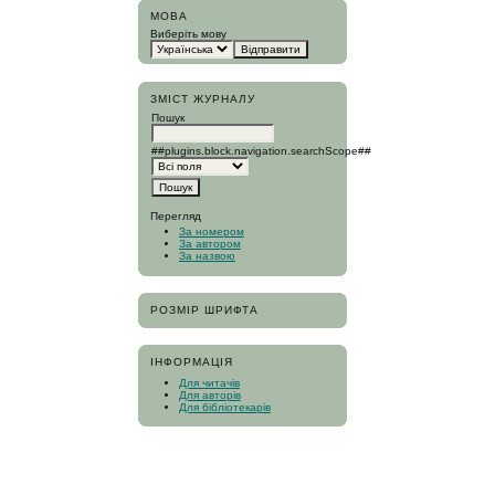
МОВА
Виберіть мову
ЗМІСТ ЖУРНАЛУ
Пошук
##plugins.block.navigation.searchScope##
Перегляд
За номером
За автором
За назвою
РОЗМІР ШРИФТА
ІНФОРМАЦІЯ
Для читачів
Для авторів
Для бібліотекарів