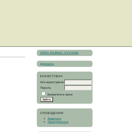
OPEN JOURNAL SYSTEMS
Допомога
КОРИСТУВАЧ
Ім'я користувача
Пароль
Запам'ятати мене
СПОВІЩЕННЯ
Дивитися
Передплатити